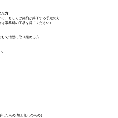
能な方
い方、もしくは契約が終了する予定の方
合は事務所の了承を得てください）
指して活動に取り組める方
い。
）
影したもの/加工無しのもの）