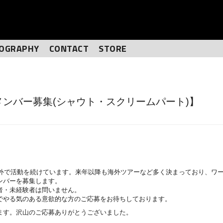
IOGRAPHY
CONTACT
STORE
eam 新メンバー募集(シャウト・スクリームパート)】
BBTSは、国内外で活動を続けています。来年以降も海外ツアーなど多く決まってお
ンバーを募集します。
者・未経験者は問いません。
でやる気のある意欲的な方のご応募をお待ちしております。
ます。沢山のご応募ありがとうございました。