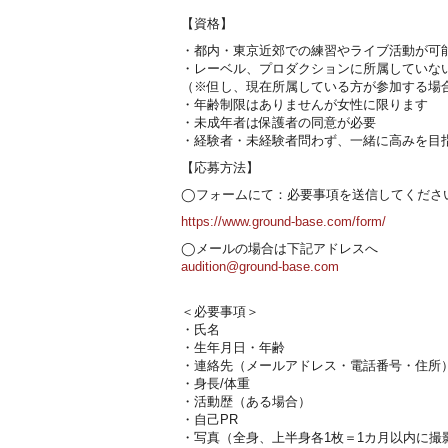
【資格】
・都内・東京近郊での練習やライブ活動が可
・レーベル、プロダクションに所属していな
（※但し、現在所属している方が参加する場
・年齢制限はありませんが女性に限ります
・未成年者は保護者の同意が必要
・経験者・未経験者問わず、一緒に高みを目
【応募方法】
◯フォームにて：必要事項を送信してくださ
https://www.ground-base.com/form/
◯メールの場合は下記アドレスへ
audition@ground-base.com
＜必要事項＞
・氏名
・生年月日・年齢
・連絡先（メールアドレス・電話番号・住所
・身長/体重
・活動歴（ある場合）
・自己PR
・写真（全身、上半身各1枚＝1カ月以内に撮