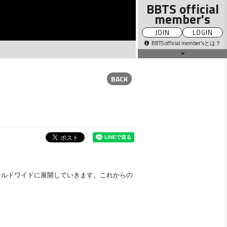
BBTS official
member's
JOIN
LOGIN
BBTS official member'sとは？
BACK
MOVIE
Q&A VOICE
PICTURE
GALLERY
DIARY
STAFF
TICKET
BLOG
り、ワールドワイドに展開していきます。これからの
MAIL
PRESENT
MAGAZINE