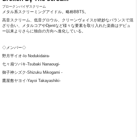
ブロークンバイザスクリーム
メタル系スクリーミングアイドル。略称BBTS。
高音スクリーム、低音グロウル、クリーンヴォイスが絶妙なバランスで混
ざり合い、メタルコアやDjentなど様々な要素を取り入れた楽曲はデビュ
ー以来よりさらに独自の方向へ進化している。
◇メンバー◇
野月平イオ-Io Nodukidaira-
七々扇ツバキ-Tsubaki Nanaougi-
御子神シズク-Shizuku Mikogami -
鷹屋敷ヤヨイ-Yayoi Takayashiki-