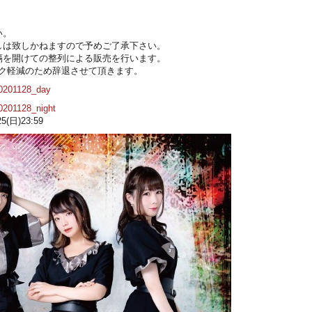
。
い。
しは致しかねますので予めご了承下さい。
隔を開けての整列による販売を行います。
スク軽減のため辞退させて頂きます。
p20201128_day
20201128_night
(日)23:59