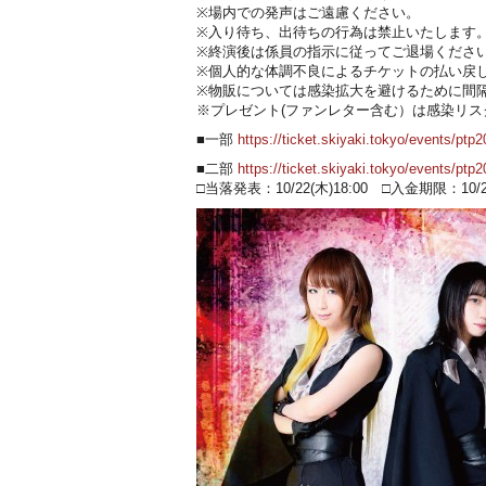
※場内での発声はご遠慮ください。
※入り待ち、出待ちの行為は禁止いたします
※終演後は係員の指示に従ってご退場くださ
※個人的な体調不良によるチケットの払い戻
※物販については感染拡大を避けるために間
※プレゼント(ファンレター含む）は感染リ
■一部
https://ticket.skiyaki.tokyo/events/pt
■二部
https://ticket.skiyaki.tokyo/events/ptp
□当落発表：10/22(木)18:00 □入金期限：10/25