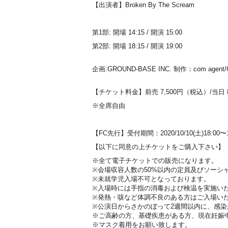
【出演者】Broken By The Scream
第1部: 開場 14:15 / 開演 15:00
第2部: 開場 18:15 / 開演 19:00
企画:GROUND-BASE INC. 制作：com agent/Gl
【チケット料金】前売 7,500円（税込）/当
※全席自由
【FC先行】受付期間：2020/10/10(土)18:0
【以下に同意の上チケットをご購入下さい】
※全て電子チケットでの販売になります。
※会場収容人数の50%以内の定員及びソーシ
※未就学児入場不可となっております。
※入場時には手指の消毒および検温を実施い
※発熱・咳など体調不良のある方はご入場い
※公演日からさかのぼって2週間以内に、感
※ご高齢の方、基礎疾患がある方、現在妊娠
※マスク着用をお願い致します。