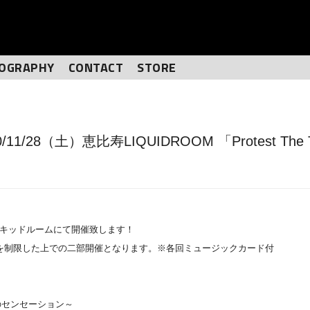
IOGRAPHY
CONTACT
STORE
28（土）恵比寿LIQUIDROOM 「Protest The T
恵比寿リキッドルームにて開催致します！
を制限した上での二部開催となります。※各回ミュージックカード付
y ～最鋼のセンセーション～