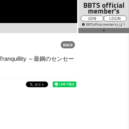
BBTS official
member's
JOIN
LOGIN
BBTS official member'sとは？
BACK
MOVIE
Q&A VOICE
ranquillity ～最鋼のセンセー
PICTURE
GALLERY
DIARY
STAFF
TICKET
BLOG
MAIL
PRESENT
MAGAZINE