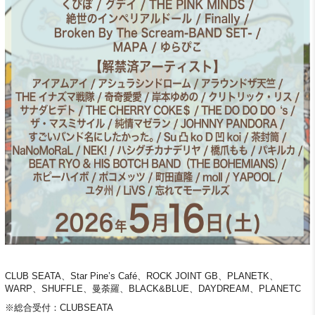
CLUB SEATA、Star Pine’s Café、ROCK JOINT GB、PLANETK、
WARP、SHUFFLE、曼荼羅、BLACK&BLUE、DAYDREAM、PLANETC
※総合受付：CLUBSEATA